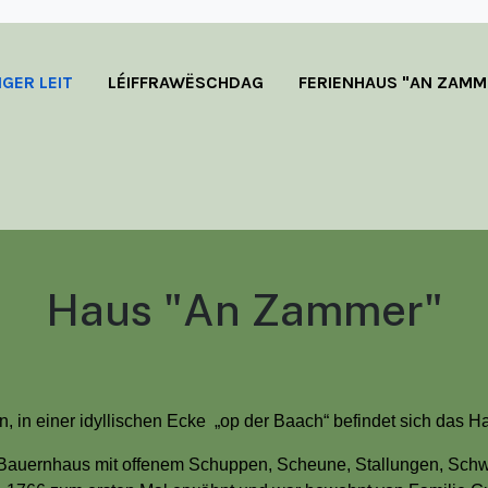
GER LEIT
LÉIFFRAWËSCHDAG
FERIENHAUS "AN ZAMM
Haus "An Zammer"
rn, in einer idyllischen Ecke „op der Baach“ befindet sich das 
 Bauernhaus mit offenem Schuppen, Scheune, Stallungen, Schw