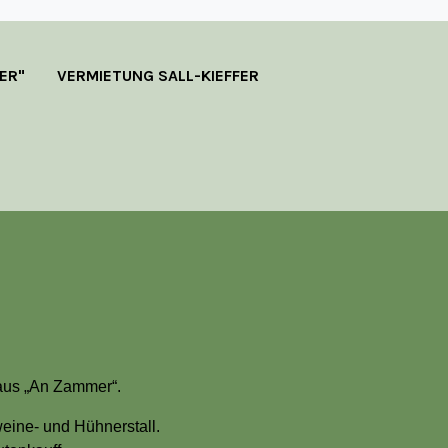
ER"
VERMIETUNG SALL-KIEFFER
Haus „An Zammer“.
eine- und Hühnerstall.