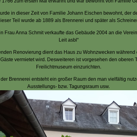
e 1766
zum ersten Mal erwähnt und war bewohnt von Familie Gu
e in dieser Zeit von Familie Johann Eischen bewohnt, der d
ieser Teil wurde ab 1889 als Brennerei und später als Schreiner
rin Frau Anna Schmit verkaufte das Gebäude 2004 an die Verei
Leit asbl“
enden Renovierung dient das Haus zu Wohnzwecken während 
äste vermietet wird. Desweiteren ist vorgesehen den oberen T
Freilichtmuseum einzurichten.
 der Brennerei entsteht ein großer Raum den man vielfältig nutz
Ausstellungs- bzw. Tagungsraum usw.