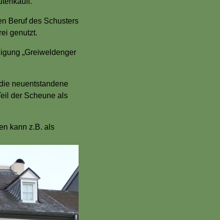
tenkauff.
en Beruf des Schusters
ei genutzt.
nigung „Greiweldenger
die neuentstandene
eil der Scheune als
en kann z.B. als