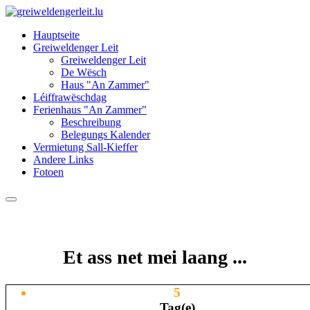
Hauptseite
Greiweldenger Leit
Greiweldenger Leit
De Wësch
Haus "An Zammer"
Léiffrawëschdag
Ferienhaus "An Zammer"
Beschreibung
Belegungs Kalender
Vermietung Sall-Kieffer
Andere Links
Fotoen
Et ass net mei laang ...
5
Tag(e)