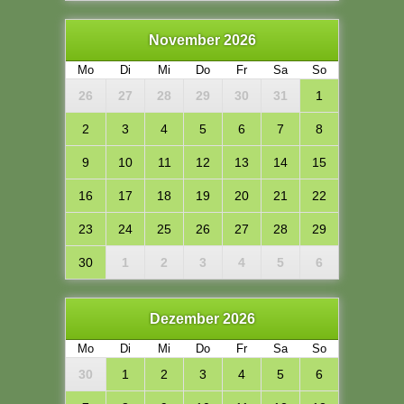
November 2026
Mo
Di
Mi
Do
Fr
Sa
So
26
27
28
29
30
31
1
2
3
4
5
6
7
8
9
10
11
12
13
14
15
16
17
18
19
20
21
22
23
24
25
26
27
28
29
30
1
2
3
4
5
6
Dezember 2026
Mo
Di
Mi
Do
Fr
Sa
So
30
1
2
3
4
5
6