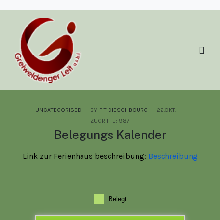
UNCATEGORISED
BY
PIT DIESCHBOURG
22.OKT.
ZUGRIFFE: 987
Belegungs Kalender
Link zur Ferienhaus beschreibung:
Beschreibung
Belegt