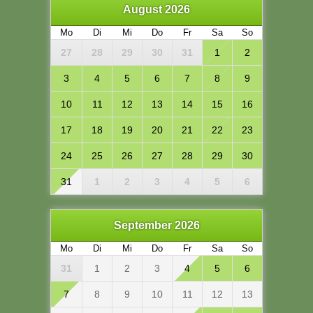
August 2026
Mo
Di
Mi
Do
Fr
Sa
So
27
28
29
30
31
1
2
3
4
5
6
7
8
9
10
11
12
13
14
15
16
17
18
19
20
21
22
23
24
25
26
27
28
29
30
31
1
2
3
4
5
6
September 2026
Mo
Di
Mi
Do
Fr
Sa
So
31
1
2
3
4
5
6
7
8
9
10
11
12
13